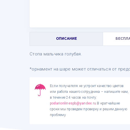
ОПИСАНИЕ
БЕСПЛ
Стопа мальчика голубая.
*орнамент на шаре может отличаться от предс
Если получателя не устроит качество цветов
или работа нашего сотрудника – напишите нам,
в течение 24 часов на почту:
podarionlinespb@yandex.ru
.В кратчайшие
сроки мы проведем проверку и решим данную
проблему