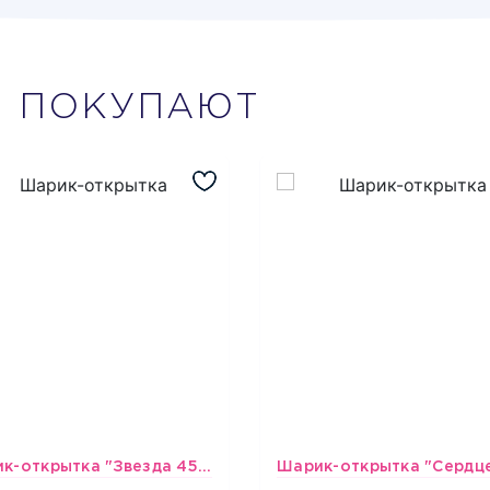
М
ПОКУПАЮТ
Шарик-открытка "Звезда 45 см" №1
493
493