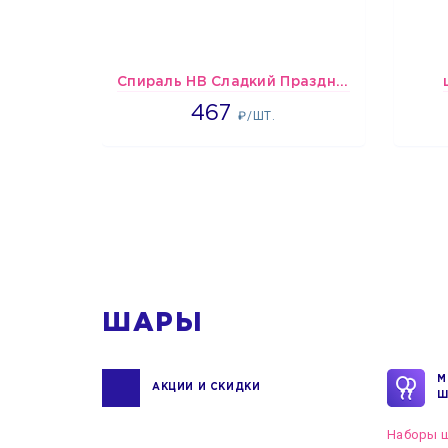
Спираль HB Сладкий Праздник, 12 шт.
467
467
₽/ШТ.
1
ШАРЫ
М
АКЦИИ И СКИДКИ
Ш
Наборы ш