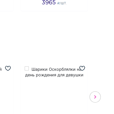
3965
2
₽/ШТ.