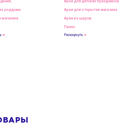
дения,
Арки для детских праздников
из роддома
Арки для открытия магазина
 магазина
Арки из шаров
Панно
ь
Развернуть
ОВАРЫ