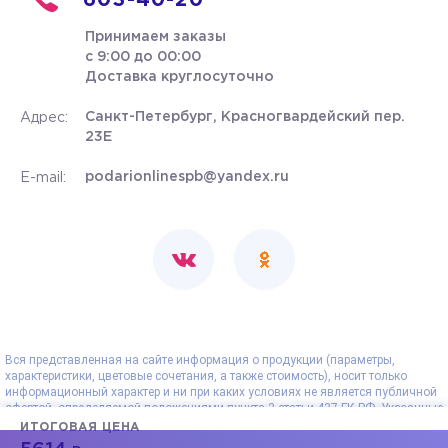
603-40-20
Принимаем заказы
с 9:00 до 00:00
Доставка круглосуточно
Санкт-Петербург, Красногвардейский пер.
Адрес:
23Е
podarionlinespb@yandex.ru
E-mail:
Вся представленная на сайте информация о продукции (параметры,
характеристики, цветовые сочетания, а также стоимость), носит только
информационный характер и ни при каких условиях не является публичной
офертой, определяемой положениями пункта 2 статьи 437 ГК РФ. Указанные
на сайте цены - рекомендованные и могут отличаться от действительных
ИТОГОВАЯ ЦЕНА
цен. Все данные, представленные на сайте, носят сугубо информационный