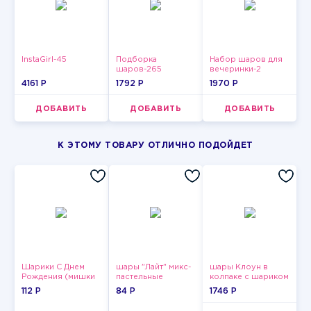
InstaGirl-45
Подборка
Набор шаров для
шаров-265
вечеринки-2
4161 P
1792 P
1970 P
ДОБАВИТЬ
ДОБАВИТЬ
ДОБАВИТЬ
К ЭТОМУ ТОВАРУ ОТЛИЧНО ПОДОЙДЕТ
Шарики С Днем
шары "Лайт" микс-
шары Клоун в
Рождения (мишки
пастельные
колпаке с шариком
и тортики)
112 P
84 P
1746 P