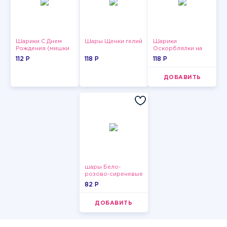
Шарики С Днем
Шары Щенки гелий
Шарики
Рождения (мишки
Оскорблялки на
и тортики)
день рождения для
112 P
118 P
118 P
мужчины
ДОБАВИТЬ
шары Бело-
розово-сиреневые
пастельные
82 P
ДОБАВИТЬ