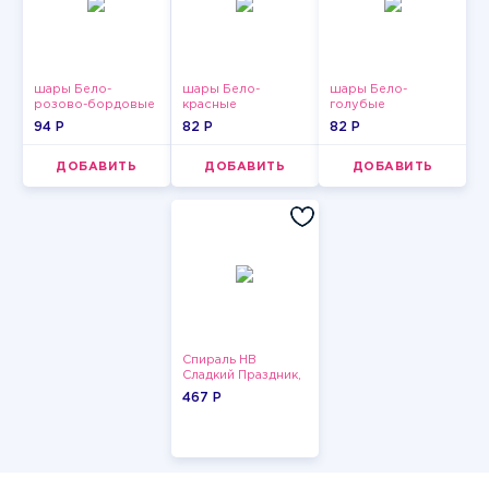
шары Бело-
шары Бело-
шары Бело-
розово-бордовые
красные
голубые
металлик
пастельные
пастельные
94 P
82 P
82 P
ДОБАВИТЬ
ДОБАВИТЬ
ДОБАВИТЬ
Спираль HB
Сладкий Праздник,
12 шт.
467 P