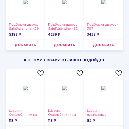
Подборка шаров
Подборка шаров
Подборка шаров -
SaintValentine - 29
SaintValentine - 32
397
5383 P
4239 P
3423 P
ДОБАВИТЬ
ДОБАВИТЬ
ДОБАВИТЬ
К ЭТОМУ ТОВАРУ ОТЛИЧНО ПОДОЙДЕТ
Шарики
Шарики
Шарики
Оскорблялки на
Оскорблялки на
пастельные
день рождения для
день рождения для
118 P
118 P
82 P
мужчины
девушки