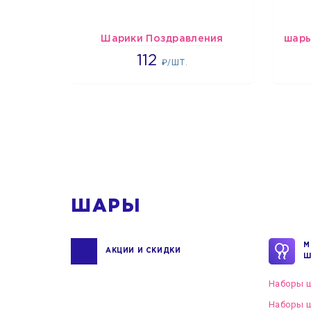
Шарики Поздравления
1718
112
₽/ШТ.
1
ШАРЫ
М
АКЦИИ И СКИДКИ
Ш
Наборы ш
Наборы ш