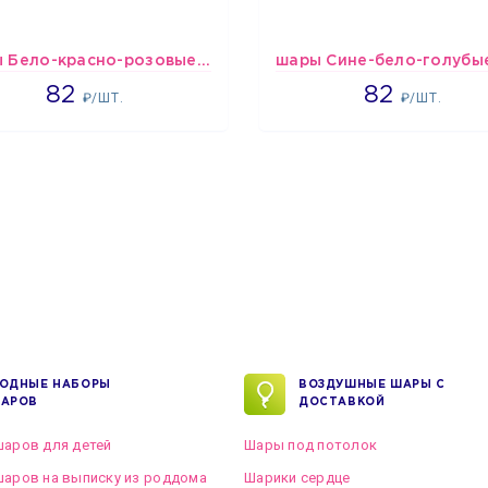
шары Бело-красно-розовые пастельные
1637
1637
82
82
₽/ШТ.
₽/ШТ.
ОДНЫЕ НАБОРЫ
ВОЗДУШНЫЕ ШАРЫ С
АРОВ
ДОСТАВКОЙ
аров для детей
Шары под потолок
аров на выписку из роддома
Шарики сердце