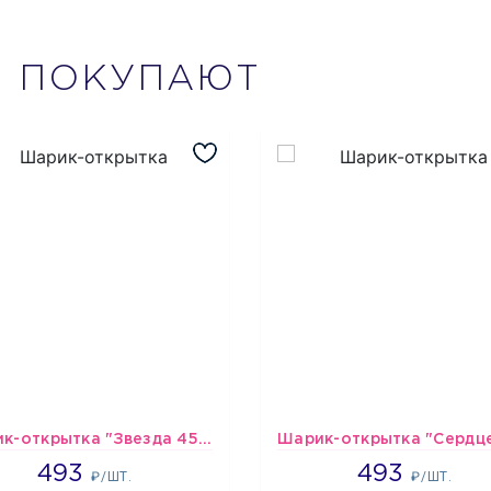
М
ПОКУПАЮТ
Шарик-открытка "Звезда 45 см" №1
493
493
493
493
₽/ШТ.
₽/ШТ.