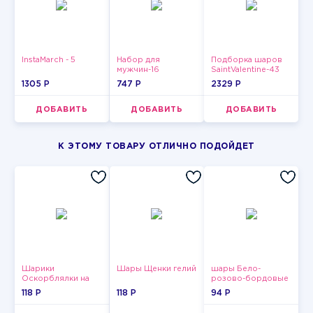
InstaMarch - 5
Набор для
Подборка шаров
мужчин-16
SaintValentine-43
1305 P
747 P
2329 P
ДОБАВИТЬ
ДОБАВИТЬ
ДОБАВИТЬ
К ЭТОМУ ТОВАРУ ОТЛИЧНО ПОДОЙДЕТ
Шарики
Шары Щенки гелий
шары Бело-
Оскорблялки на
розово-бордовые
день рождения для
металлик
118 P
118 P
94 P
мужчины