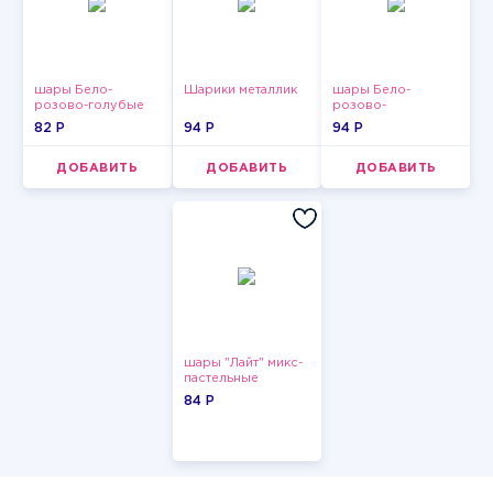
шары Бело-
Шарики металлик
шары Бело-
розово-голубые
розово-
пастельные
фиолетово-
82 P
94 P
94 P
бордово-золотые
металлик
ДОБАВИТЬ
ДОБАВИТЬ
ДОБАВИТЬ
шары "Лайт" микс-
пастельные
84 P