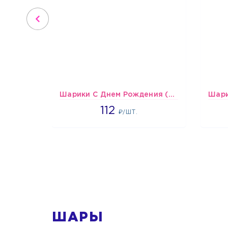
Шарики С Днем Рождения (мишки и тортики)
1718
112
₽/ШТ.
1
ШАРЫ