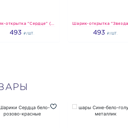
Шарик-открытка "Сердце" (45 см) - 2
493
493
493
493
₽/ШТ.
₽/ШТ.
ВАРЫ