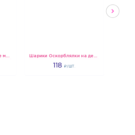
шары Сине-бело-голубые металлик
Шарики Оскорблялки на день рождения для мужчины
Шари
1766
118
₽/ШТ.