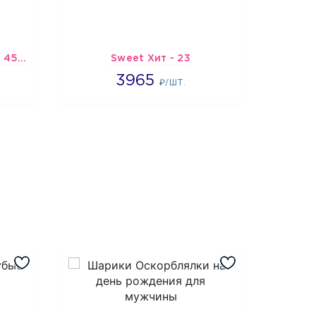
Шарик-открытка "Звезда 45 см" №1
Sweet Хит - 23
Подбо
3965
3965
2
₽/ШТ.