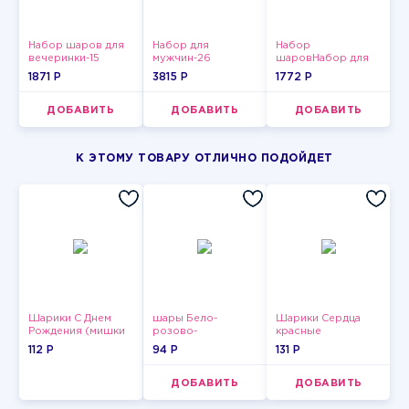
Набор шаров для
Набор для
Набор
вечеринки-15
мужчин-26
шаровНабор для
мужчин-10
1871 P
3815 P
1772 P
ДОБАВИТЬ
ДОБАВИТЬ
ДОБАВИТЬ
К ЭТОМУ ТОВАРУ ОТЛИЧНО ПОДОЙДЕТ
Шарики С Днем
шары Бело-
Шарики Сердца
Рождения (мишки
розово-
красные
и тортики)
фиолетово-
112 P
94 P
131 P
бордово-золотые
металлик
ДОБАВИТЬ
ДОБАВИТЬ