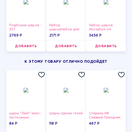
Подборка шаров -
Набор
Набор шаров
357
шаровНабор для
ИнстаБум-24
мужчин-15
2769 P
2171 P
3456 P
ДОБАВИТЬ
ДОБАВИТЬ
ДОБАВИТЬ
К ЭТОМУ ТОВАРУ ОТЛИЧНО ПОДОЙДЕТ
шары "Лайт" микс-
Шары Щенки гелий
Спираль HB
пастельные
Сладкий Праздник,
12 шт.
84 P
118 P
467 P