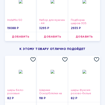
InstaMix-50
Набор для мужчин
Подборка
- 44
шаров-305
19088 P
3295 P
2935 P
ДОБАВИТЬ
ДОБАВИТЬ
ДОБАВИТЬ
К ЭТОМУ ТОВАРУ ОТЛИЧНО ПОДОЙДЕТ
шары Бело-
Шарики
шары Фуксия-
розовые
Оскорблялки на
розово-белые
пастельные
день рождения для
пастельные
82 P
118 P
82 P
мужчины