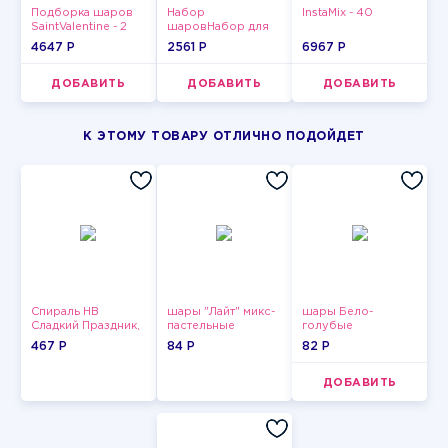
Подборка шаров
Набор
InstaMix - 40
SaintValentine - 2
шаровНабор для
мужчин-12
4647 P
2561 P
6967 P
ДОБАВИТЬ
ДОБАВИТЬ
ДОБАВИТЬ
К ЭТОМУ ТОВАРУ ОТЛИЧНО ПОДОЙДЕТ
Спираль HB
шары "Лайт" микс-
шары Бело-
Сладкий Праздник,
пастельные
голубые
12 шт.
пастельные
467 P
84 P
82 P
ДОБАВИТЬ