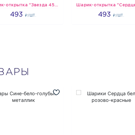
Шарик-открытка "Звезда 45 см" №1
493
493
493
493
₽/ШТ.
₽/ШТ.
ВАРЫ