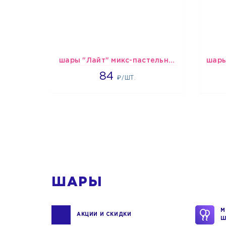
шары "Лайт" микс-пастельные
1265
84
₽/ШТ.
1
ШАРЫ
М
АКЦИИ И СКИДКИ
Ш