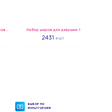
Шарики Сердца бело-розово-красные
Набор шаров для девушки-1
2431
2431
1
₽/ШТ.
ВЫБОР ПО
МУЛЬТГЕРОЯМ