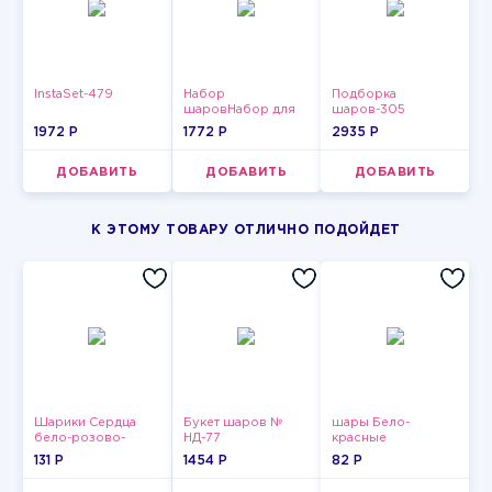
InstaSet-479
Набор
Подборка
шаровНабор для
шаров-305
мужчин-10
1972 P
1772 P
2935 P
ДОБАВИТЬ
ДОБАВИТЬ
ДОБАВИТЬ
К ЭТОМУ ТОВАРУ ОТЛИЧНО ПОДОЙДЕТ
Шарики Сердца
Букет шаров №
шары Бело-
бело-розово-
НД-77
красные
красные
пастельные
131 P
1454 P
82 P