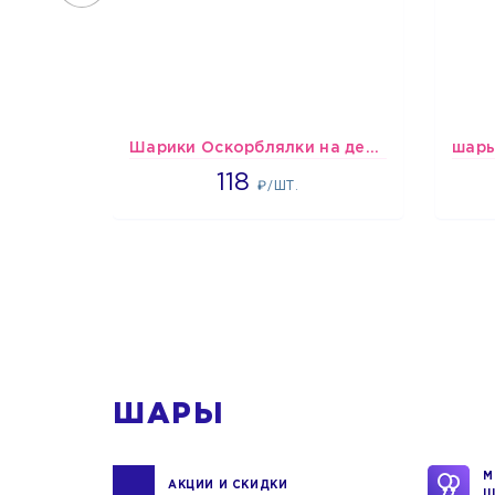
Шарики Оскорблялки на день рождения для девушки
1766
118
₽/ШТ.
1
ШАРЫ
М
АКЦИИ И СКИДКИ
Ш