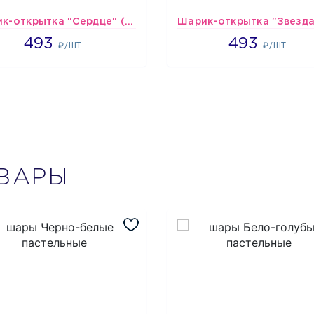
Шарик-открытка "Сердце" (45 см) - 2
493
493
493
493
₽/ШТ.
₽/ШТ.
ВАРЫ