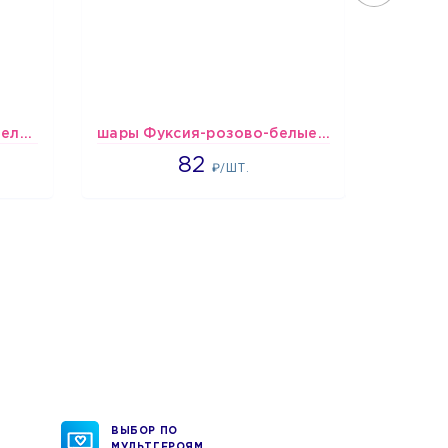
шары Бело-голубые пастельные
шары Фуксия-розово-белые пастельные
1637
82
₽/ШТ.
ВЫБОР ПО
МУЛЬТГЕРОЯМ