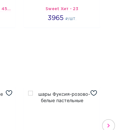
Шарик-открытка "Звезда 45 см" №1
Sweet Хит - 23
Подбо
3965
3965
3
₽/ШТ.