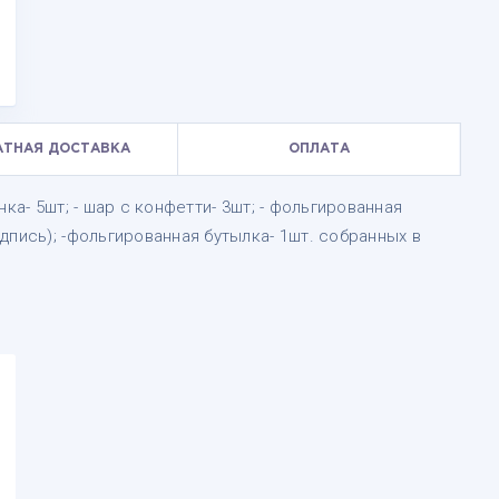
АТНАЯ ДОСТАВКА
ОПЛАТА
ка- 5шт; - шар с конфетти- 3шт; - фольгированная
дпись); -фольгированная бутылка- 1шт. собранных в