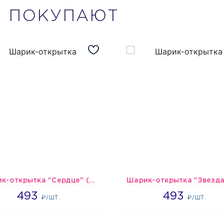
М
ПОКУПАЮТ
Шарик-открытка "Сердце" (45 см) - 2
493
493
493
493
₽/ШТ.
₽/ШТ.