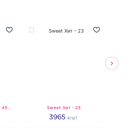
Шарик-открытка "Звезда 45 см" №1
Sweet Хит - 23
Подбо
3965
3965
3
₽/ШТ.