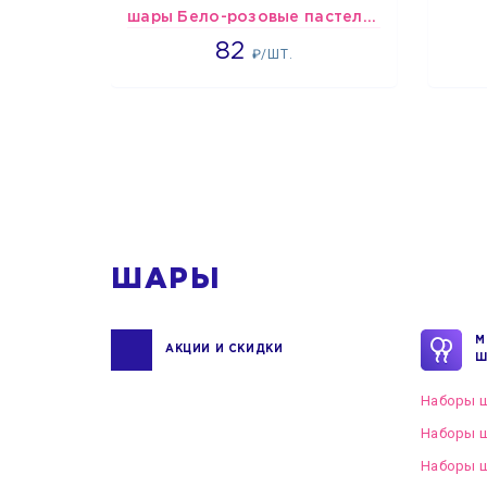
шары Бело-розовые пастельные
1637
82
₽/ШТ.
1
ШАРЫ
М
АКЦИИ И СКИДКИ
Ш
Наборы ш
Наборы ш
Наборы 