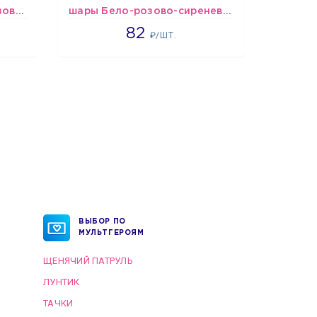
Шарики Сердца бело-розово-красные
шары Бело-розово-сиреневые пастельные
Букет 
1637
82
1
₽/ШТ.
ВЫБОР ПО
МУЛЬТГЕРОЯМ
ЩЕНЯЧИЙ ПАТРУЛЬ
ЛУНТИК
ТАЧКИ