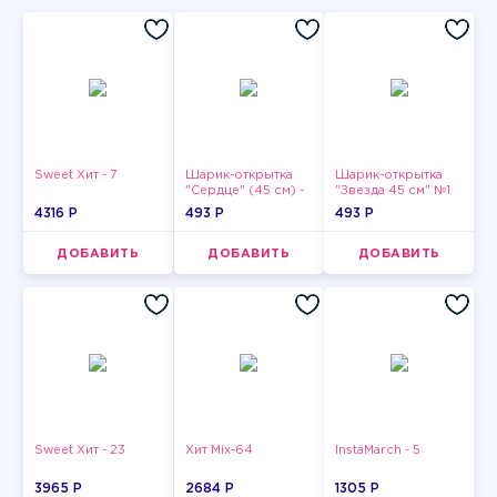
Sweet Хит - 7
Шарик-открытка
Шарик-открытка
"Сердце" (45 см) -
"Звезда 45 см" №1
2
4316 P
493 P
493 P
ДОБАВИТЬ
ДОБАВИТЬ
ДОБАВИТЬ
Sweet Хит - 23
Хит Mix-64
InstaMarch - 5
3965 P
2684 P
1305 P