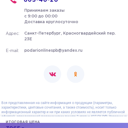
603-40-20
Принимаем заказы
с 9:00 до 00:00
Доставка круглосуточно
Санкт-Петербург, Красногвардейский пер.
Адрес:
23Е
podarionlinespb@yandex.ru
E-mail:
Вся представленная на сайте информация о продукции (параметры,
характеристики, цветовые сочетания, а также стоимость), носит только
информационный характер и ни при каких условиях не является публичной
офертой, определяемой положениями пункта 2 статьи 437 ГК РФ. Указанные
на сайте цены - рекомендованные и могут отличаться от действительных
ИТОГОВАЯ ЦЕНА
цен. Все данные, представленные на сайте, носят сугубо информационный