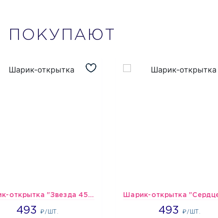
М
ПОКУПАЮТ
Шарик-открытка "Звезда 45 см" №1
493
493
493
493
₽/ШТ.
₽/ШТ.