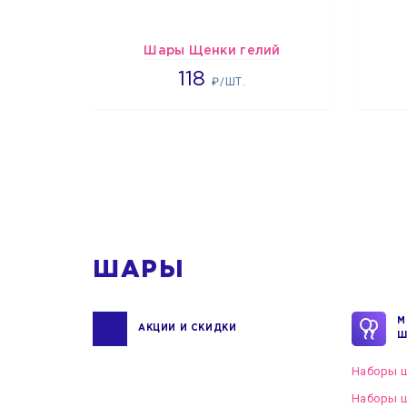
Шары Щенки гелий
1862
118
₽/ШТ.
1
ШАРЫ
М
АКЦИИ И СКИДКИ
Ш
Наборы ш
Наборы ш