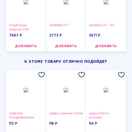
Подборка
InstaMan-57
InstaBoom - 33
шаров-239
7667 P
2773 P
3671 P
ДОБАВИТЬ
ДОБАВИТЬ
ДОБАВИТЬ
К ЭТОМУ ТОВАРУ ОТЛИЧНО ПОДОЙДЕТ
Шарики
Шары Щенки гелий
шары Бело-
Поздравления
розово-
фиолетово-
112 P
118 P
94 P
бордово-золотые
металлик