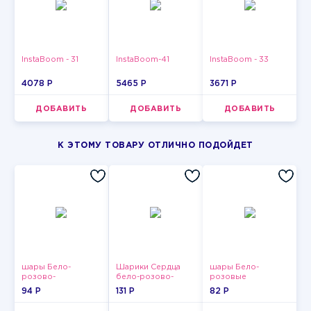
InstaBoom - 31
InstaBoom-41
InstaBoom - 33
4078 P
5465 P
3671 P
ДОБАВИТЬ
ДОБАВИТЬ
ДОБАВИТЬ
К ЭТОМУ ТОВАРУ ОТЛИЧНО ПОДОЙДЕТ
шары Бело-
Шарики Сердца
шары Бело-
розово-
бело-розово-
розовые
фиолетово-
красные
пастельные
94 P
131 P
82 P
бордово-золотые
металлик