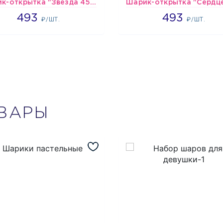
Шарик-открытка "Звезда 45 см" №1
493
493
493
493
₽/ШТ.
₽/ШТ.
ВАРЫ