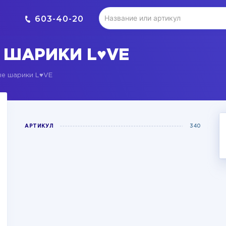
603-40-20
 ШАРИКИ L♥VE
е шарики L♥VE
АРТИКУЛ
340