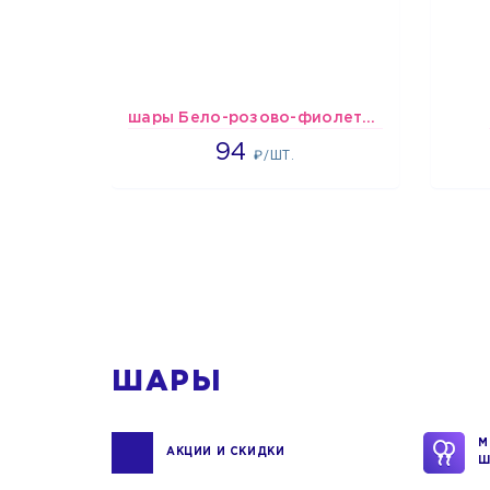
шары Бело-розово-фиолетово-бордово-золотые металлик
1697
94
₽/ШТ.
1
ШАРЫ
М
АКЦИИ И СКИДКИ
Ш