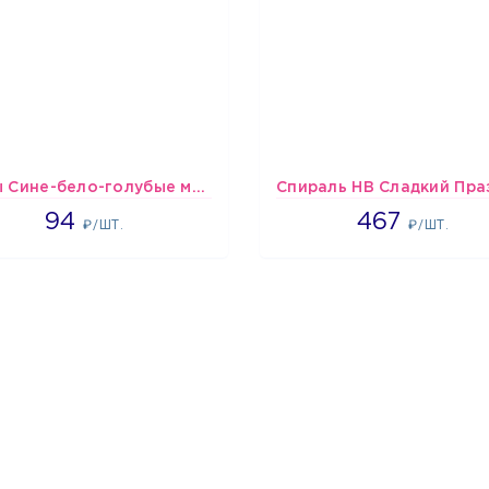
шары Сине-бело-голубые металлик
1697
467
94
467
₽/ШТ.
₽/ШТ.