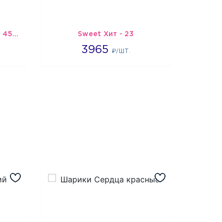
Шарик-открытка "Звезда 45 см" №1
Sweet Хит - 23
Подбо
3965
3965
7
₽/ШТ.