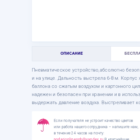
ОПИСАНИЕ
БЕСПЛ
Пневматическое устройство,абсолютно безоп
и на улице. Дальность выстрела 6-8 м. Корпус
баллона со сжатым воздухом и картонного цил
надежен и безопасен при хранении и в исполь
выдержать давление воздуха. Выстреливает ко
Если получателя не устроит качество цветов
или работа нашего сотрудника – напишите нам,
в течение 24 часов на почту:
podarionlinespb@yandex.ru
.В кратчайшие