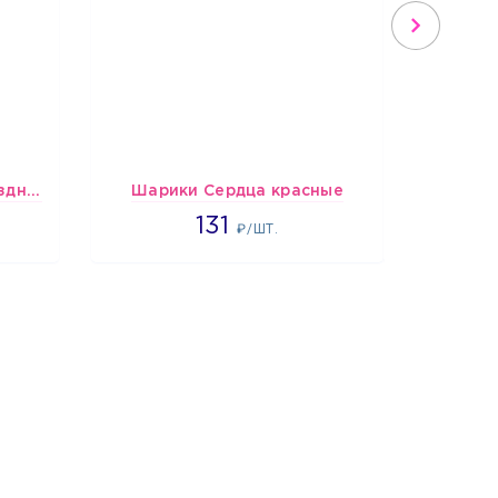
Спираль HB Сладкий Праздник, 12 шт.
Шарики Сердца красные
2660
131
₽/ШТ.