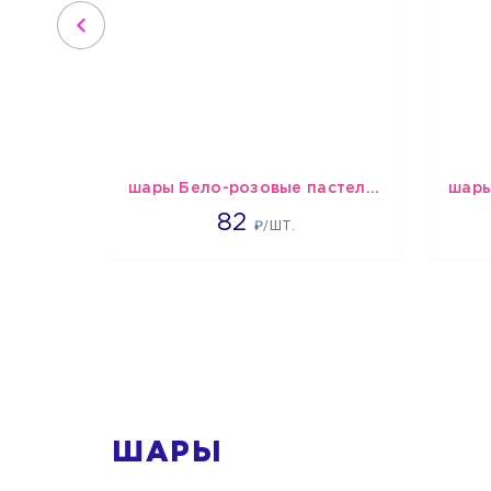
шары Бело-розовые пастельные
1637
82
₽/ШТ.
1
ШАРЫ