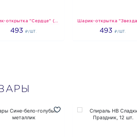
Шарик-открытка "Сердце" (45 см) - 2
493
493
493
493
₽/ШТ.
₽/ШТ.
ВАРЫ