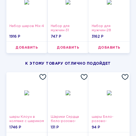
Набор шаров Mix-4
Набор для
Набор для
мужчин-31
мужчин-28
1916 P
747 P
3162 P
ДОБАВИТЬ
ДОБАВИТЬ
ДОБАВИТЬ
К ЭТОМУ ТОВАРУ ОТЛИЧНО ПОДОЙДЕТ
шары Клоун в
Шарики Сердца
шары Бело-
колпаке с шариком
бело-розово-
розово-
красные
фиолетово-
1746 P
131 P
94 P
бордово-золотые
металлик