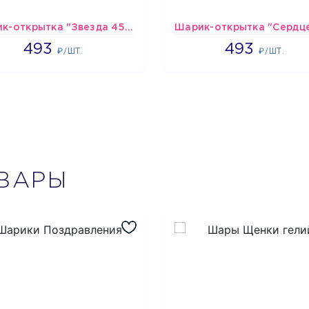
Шарик-открытка "Звезда 45 см" №1
493
493
493
493
₽/ШТ.
₽/ШТ.
ВАРЫ