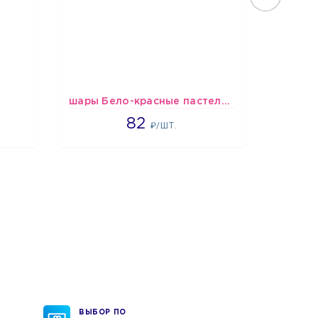
шары Бело-красные пастельные
Шари
1637
82
₽/ШТ.
ВЫБОР ПО