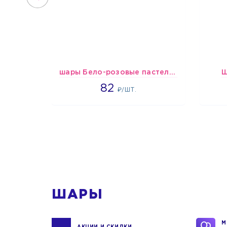
шары Бело-розовые пастельные
Ш
1637
82
₽/ШТ.
1
ШАРЫ
М