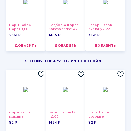
шары Набор
Подборка шаров
Набор шаров
шаров для
SaintValentine-42
ИнстаБум-22
девушки-14
2561 P
1465 P
3162 P
ДОБАВИТЬ
ДОБАВИТЬ
ДОБАВИТЬ
К ЭТОМУ ТОВАРУ ОТЛИЧНО ПОДОЙДЕТ
шары Бело-
Букет шаров №
шары Бело-
красные
НД-77
розовые
пастельные
пастельные
82 P
1454 P
82 P