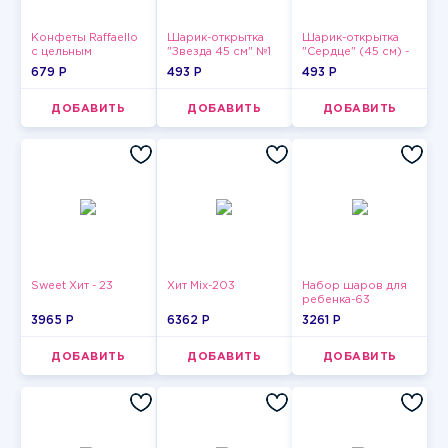
Конфеты Raffaello
Шарик-открытка
Шарик-открытка
с цельным
"Звезда 45 см" №1
"Сердце" (45 см) -
миндальным
2
679 P
493 P
493 P
орехом в
кокосовой
обсыпке 150 г
ДОБАВИТЬ
ДОБАВИТЬ
ДОБАВИТЬ
Sweet Хит - 23
Хит Mix-203
Набор шаров для
ребенка-63
3965 P
6362 P
3261 P
ДОБАВИТЬ
ДОБАВИТЬ
ДОБАВИТЬ