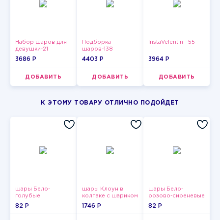
Набор шаров для
Подборка
InstaVelentin - 55
девушки-21
шаров-138
3686 P
4403 P
3964 P
ДОБАВИТЬ
ДОБАВИТЬ
ДОБАВИТЬ
К ЭТОМУ ТОВАРУ ОТЛИЧНО ПОДОЙДЕТ
шары Бело-
шары Клоун в
шары Бело-
голубые
колпаке с шариком
розово-сиреневые
пастельные
пастельные
82 P
1746 P
82 P