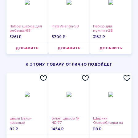
Набор шаров для
InstaValentin-58
Набор для
ребенка-63
мужчин-28
3261 P
5709 P
3162 P
ДОБАВИТЬ
ДОБАВИТЬ
ДОБАВИТЬ
К ЭТОМУ ТОВАРУ ОТЛИЧНО ПОДОЙДЕТ
шары Бело-
Букет шаров №
Шарики
красные
НД-77
Оскорблялки на
пастельные
день рождения для
82 P
1454 P
118 P
девушки