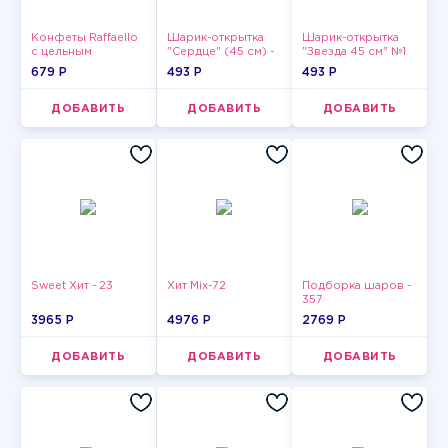
Конфеты Raffaello
Шарик-открытка
Шарик-открытка
с цельным
"Сердце" (45 см) -
"Звезда 45 см" №1
миндальным
2
679 P
493 P
493 P
орехом в
кокосовой
обсыпке 150 г
ДОБАВИТЬ
ДОБАВИТЬ
ДОБАВИТЬ
Sweet Хит - 23
Хит Mix-72
Подборка шаров -
357
3965 P
4976 P
2769 P
ДОБАВИТЬ
ДОБАВИТЬ
ДОБАВИТЬ