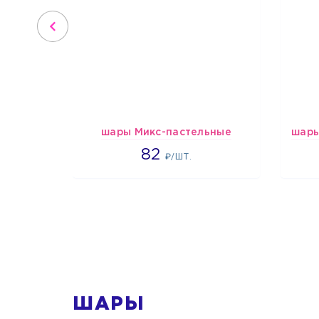
шары Микс-пастельные
1637
82
₽/ШТ.
1
ШАРЫ