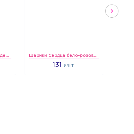
Шарики Оскорблялки на день рождения для мужчины
Шарики Сердца бело-розово-красные
Шарики
2660
131
₽/ШТ.