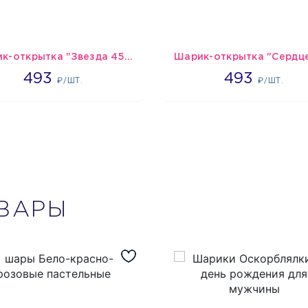
Шарик-открытка "Звезда 45 см" №1
493
493
493
493
₽/ШТ.
₽/ШТ.
ВАРЫ