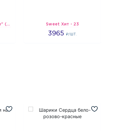
Шарик-открытка "Сердце" (45 см) - 2
Sweet Хит - 23
Подбор
3965
3965
4
₽/ШТ.