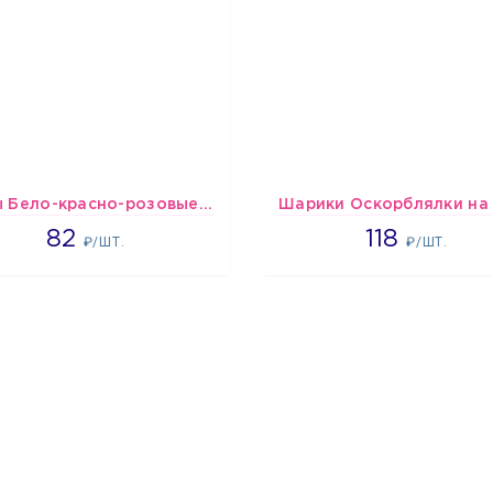
шары Бело-красно-розовые пастельные
1637
1766
82
118
₽/ШТ.
₽/ШТ.