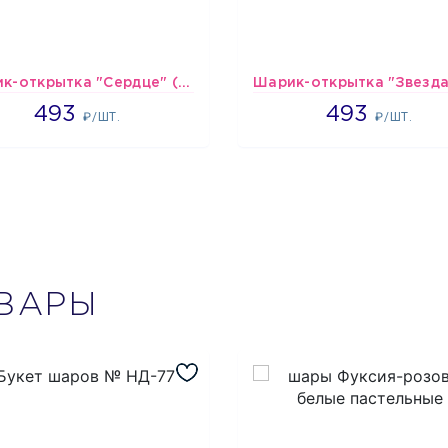
Шарик-открытка "Сердце" (45 см) - 2
493
493
493
493
₽/ШТ.
₽/ШТ.
ВАРЫ