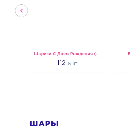
Шарики С Днем Рождения (мишки и тортики)
1718
112
₽/ШТ.
1
ШАРЫ