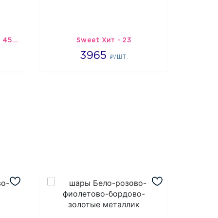
Шарик-открытка "Звезда 45 см" №1
Sweet Хит - 23
Подбо
3965
3965
2
₽/ШТ.