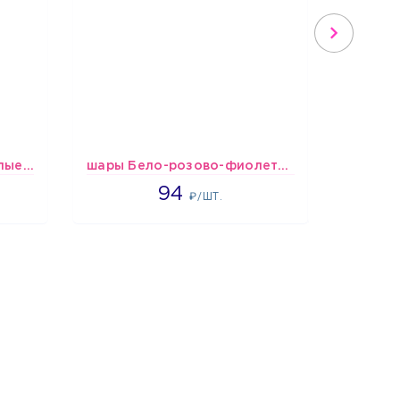
шары Фуксия-розово-белые пастельные
шары Бело-розово-фиолетово-бордово-золотые металлик
1697
94
₽/ШТ.