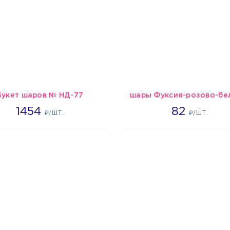
Букет шаров № НД-77
1454
1637
1454
82
₽/ШТ.
₽/ШТ.