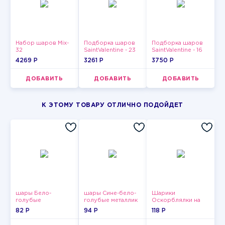
Набор шаров Mix-
Подборка шаров
Подборка шаров
32
SaintValentine - 23
SaintValentine - 16
4269 P
3261 P
3750 P
ДОБАВИТЬ
ДОБАВИТЬ
ДОБАВИТЬ
К ЭТОМУ ТОВАРУ ОТЛИЧНО ПОДОЙДЕТ
шары Бело-
шары Сине-бело-
Шарики
голубые
голубые металлик
Оскорблялки на
пастельные
день рождения для
82 P
94 P
118 P
девушки