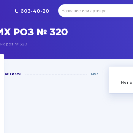
603-40-20
Х РОЗ № 320
ких роз № 320
АРТИКУЛ
1493
Нет в