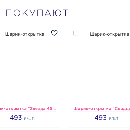
М
ПОКУПАЮТ
Шарик-открытка "Звезда 45 см" №1
493
493
493
493
₽/ШТ.
₽/ШТ.