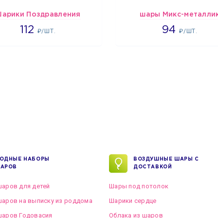
арики Поздравления
шары Микс-металли
1718
1697
112
94
₽/ШТ.
₽/ШТ.
ОДНЫЕ НАБОРЫ
ВОЗДУШНЫЕ ШАРЫ С
АРОВ
ДОСТАВКОЙ
аров для детей
Шары под потолок
аров на выписку из роддома
Шарики сердце
шаров Годовасия
Облака из шаров