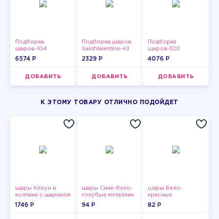
Подборка
Подборка шаров
Подборка
шаров-104
SaintValentine-43
шаров-320
6574 P
2329 P
4076 P
ДОБАВИТЬ
ДОБАВИТЬ
ДОБАВИТЬ
К ЭТОМУ ТОВАРУ ОТЛИЧНО ПОДОЙДЕТ
шары Клоун в
шары Сине-бело-
шары Бело-
колпаке с шариком
голубые металлик
красные
пастельные
1746 P
94 P
82 P