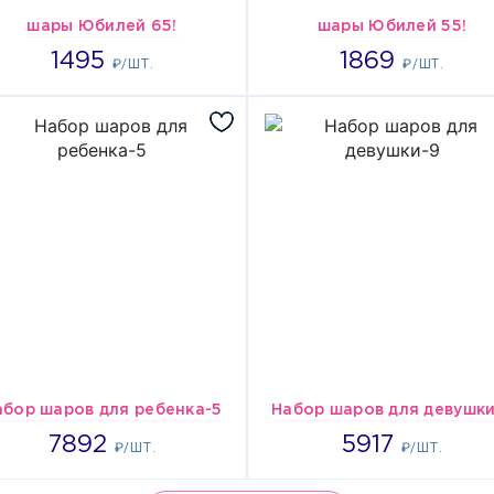
шары Юбилей 65!
шары Юбилей 55!
2989
3738
1495
1869
₽/ШТ.
₽/ШТ.
абор шаров для ребенка-5
Набор шаров для девушки
7892
5917
7892
5917
₽/ШТ.
₽/ШТ.