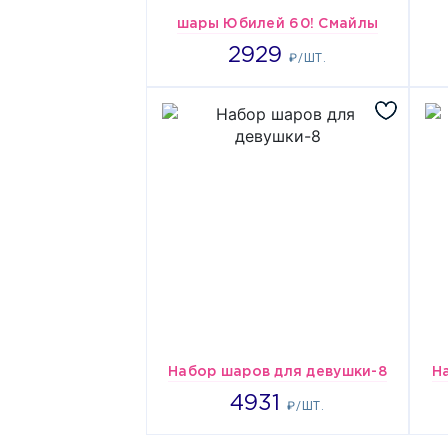
шары Юбилей 60! Смайлы
2929
2929
₽/ШТ.
Набор шаров для девушки-8
Н
4931
4931
₽/ШТ.