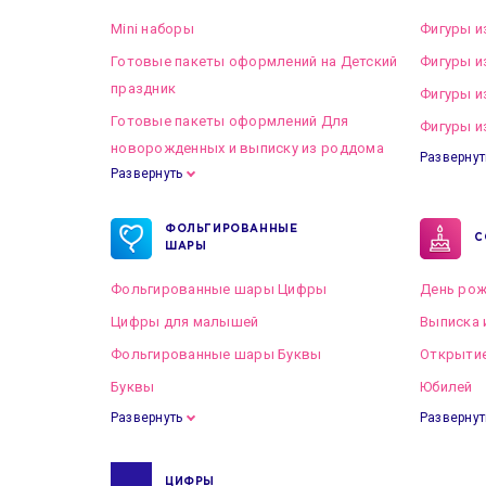
Mini наборы
Фигуры и
Готовые пакеты оформлений на Детский
Фигуры и
праздник
Фигуры и
Готовые пакеты оформлений Для
Фигуры и
новорожденных и выписку из роддома
Развернут
Развернуть
Готовые пакеты оформлений на Свадьбу
ФОЛЬГИРОВАННЫЕ
С
ШАРЫ
Фольгированные шары Цифры
День рож
Цифры для малышей
Выписка 
Фольгированные шары Буквы
Открытие
Буквы
Юбилей
Развернуть
Развернут
ЦИФРЫ