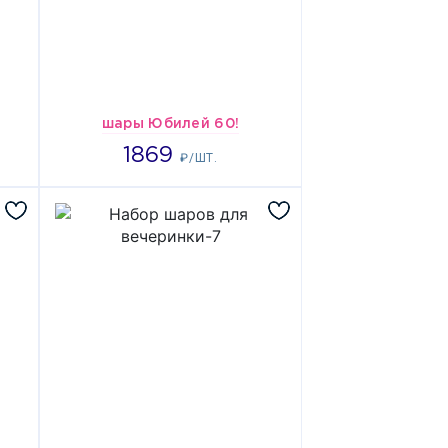
шары Юбилей 60!
3738
1869
₽/ШТ.