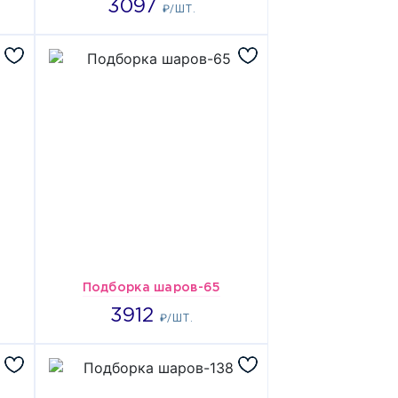
3097
₽/ШТ.
Подборка шаров-65
3912
3912
₽/ШТ.