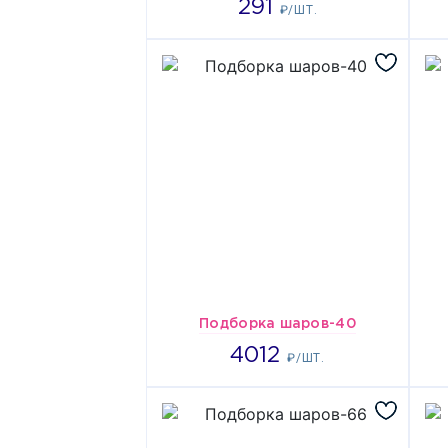
291
₽/ШТ.
Подборка шаров-40
4012
4012
₽/ШТ.