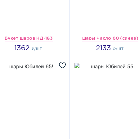
Букет шаров НД-183
шары Число 60 (синее)
1362
2133
1362
2133
₽/ШТ.
₽/ШТ.