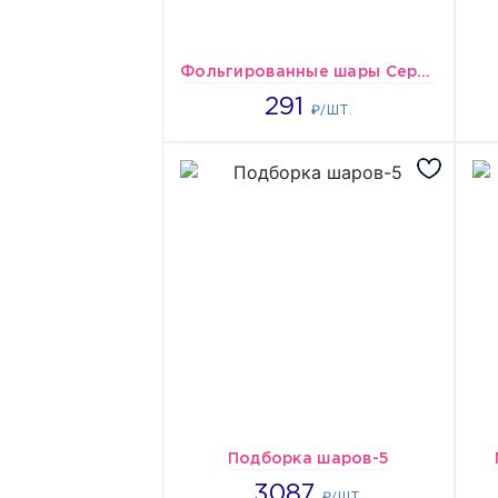
Фольгированные шары Сердца бело-красно-розовые
3007
291
₽/ШТ.
Подборка шаров-5
3087
3087
₽/ШТ.