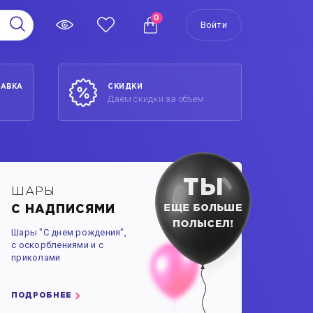
0
Войти
ТАВКА
СКИДКИ
Даём скидки за объем
ШАРЫ
С НАДПИСЯМИ
Шары "С днем рождения",
с оскорблениями и с
приколами
ПОДРОБНЕЕ