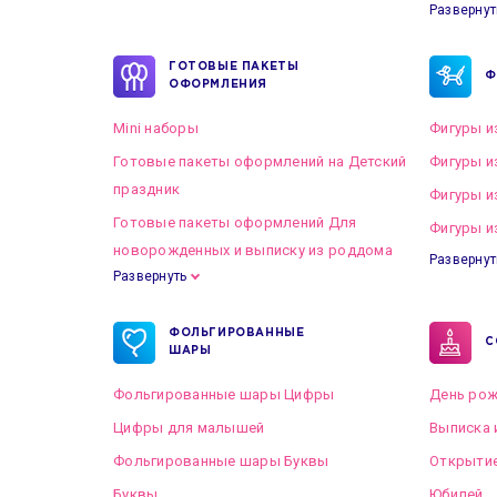
Развернут
ГОТОВЫЕ ПАКЕТЫ
Ф
ОФОРМЛЕНИЯ
Mini наборы
Фигуры и
Готовые пакеты оформлений на Детский
Фигуры и
праздник
Фигуры и
Готовые пакеты оформлений Для
Фигуры и
новорожденных и выписку из роддома
Развернут
Развернуть
Готовые пакеты оформлений на Свадьбу
ФОЛЬГИРОВАННЫЕ
С
ШАРЫ
Фольгированные шары Цифры
День рож
Цифры для малышей
Выписка 
Фольгированные шары Буквы
Открытие
Буквы
Юбилей