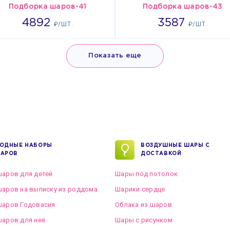
Подборка шаров-41
Подборка шаров-43
4892
3587
4892
3587
₽/ШТ.
₽/ШТ.
Показать еще
ОДНЫЕ НАБОРЫ
ВОЗДУШНЫЕ ШАРЫ С
АРОВ
ДОСТАВКОЙ
аров для детей
Шары под потолок
аров на выписку из роддома
Шарики сердце
шаров Годовасия
Облака из шаров
аров для неё
Шары с рисунком