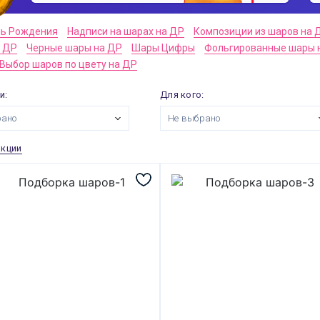
нь Рождения
Надписи на шарах на ДР
Композиции из шаров на 
а ДР
Черные шары на ДР
Шары Цифры
Фольгированные шары 
Выбор шаров по цвету на ДР
и:
Для кого:
рано
Не выбрано
акции