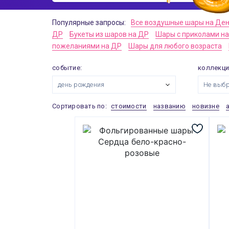
Популярные запросы:
Все воздушные шары на Де
ДР
Букеты из шаров на ДР
Шары с приколами н
пожеланиями на ДР
Шары для любого возраста
событие:
коллекци
день рождения
Не выб
Сортировать по:
стоимости
названию
новизне