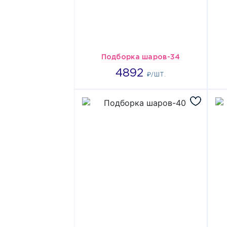
Подборка шаров-34
4892
4892
₽/ШТ.