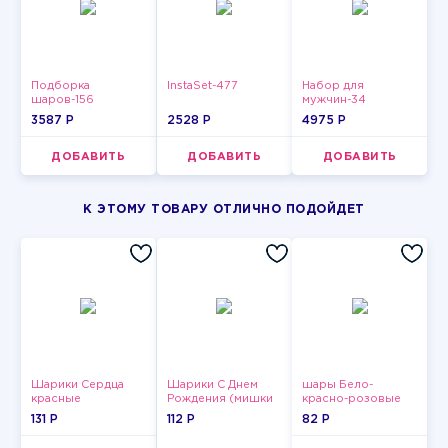
Подборка
InstaSet-477
Набор для
шаров-156
мужчин-34
3587 P
2528 P
4975 P
ДОБАВИТЬ
ДОБАВИТЬ
ДОБАВИТЬ
К ЭТОМУ ТОВАРУ ОТЛИЧНО ПОДОЙДЕТ
Шарики Сердца
Шарики С Днем
шары Бело-
красные
Рождения (мишки
красно-розовые
и тортики)
пастельные
131 P
112 P
82 P