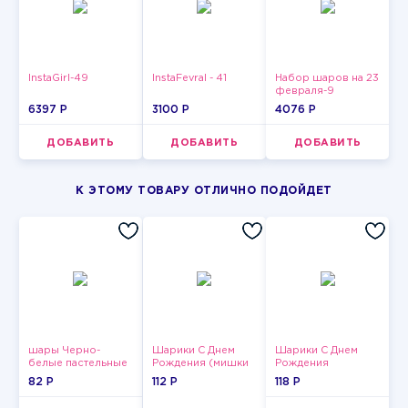
InstaGirl-49
InstaFevral - 41
Набор шаров на 23
февраля-9
6397 P
3100 P
4076 P
ДОБАВИТЬ
ДОБАВИТЬ
ДОБАВИТЬ
К ЭТОМУ ТОВАРУ ОТЛИЧНО ПОДОЙДЕТ
шары Черно-
Шарики С Днем
Шарики С Днем
белые пастельные
Рождения (мишки
Рождения
и тортики)
82 P
112 P
118 P