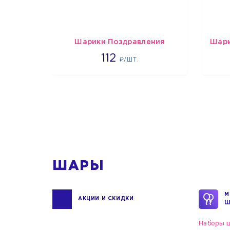
Шарики Поздравления
1718
112
₽/ШТ.
1
ШАРЫ
М
АКЦИИ И СКИДКИ
Ш
Наборы ш