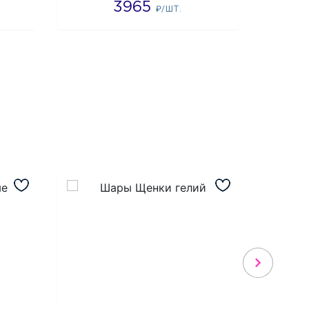
3965
5
₽/ШТ.