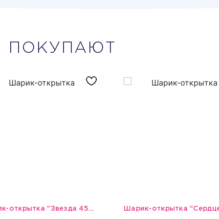
М
ПОКУПАЮТ
Шарик-открытка "Звезда 45 см" №1
493
493