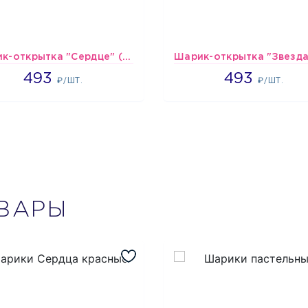
Шарик-открытка "Сердце" (45 см) - 2
493
493
493
493
₽/ШТ.
₽/ШТ.
ВАРЫ