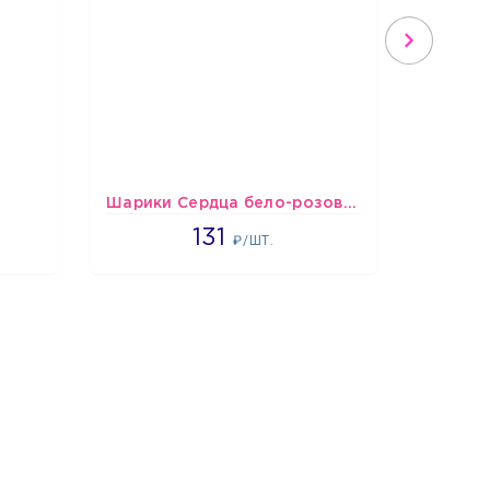
Шарики Сердца бело-розово-красные
Шарики
2660
131
₽/ШТ.