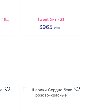
Шарик-открытка "Звезда 45 см" №1
Sweet Хит - 23
Подбо
3965
3965
2
₽/ШТ.