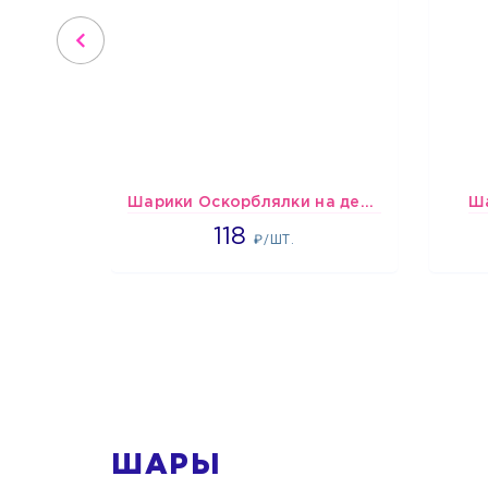
Шарики Оскорблялки на день рождения для мужчины
Ш
1766
118
₽/ШТ.
1
ШАРЫ