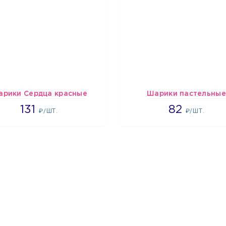
арики Сердца красные
Шарики пастельные
2660
2192
131
82
₽/ШТ.
₽/ШТ.