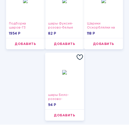
Подборка
шары Фуксия-
Шарики
шаров-73
розово-белые
Оскорблялки на
пастельные
день рождения для
1954 P
82 P
118 P
мужчины
ДОБАВИТЬ
ДОБАВИТЬ
ДОБАВИТЬ
шары Бело-
розово-
фиолетово-
94 P
бордово-золотые
металлик
ДОБАВИТЬ