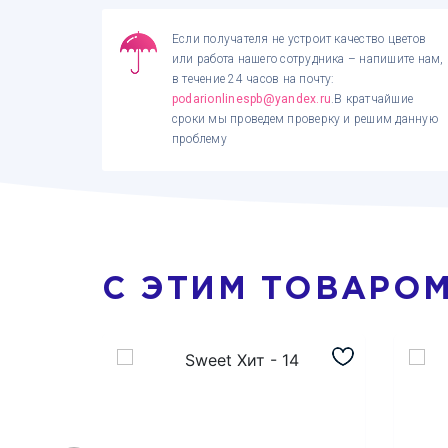
Если получателя не устроит качество цветов
или работа нашего сотрудника – напишите нам,
в течение 24 часов на почту:
podarionlinespb@yandex.ru
.В кратчайшие
сроки мы проведем проверку и решим данную
проблему
С ЭТИМ ТОВАРО