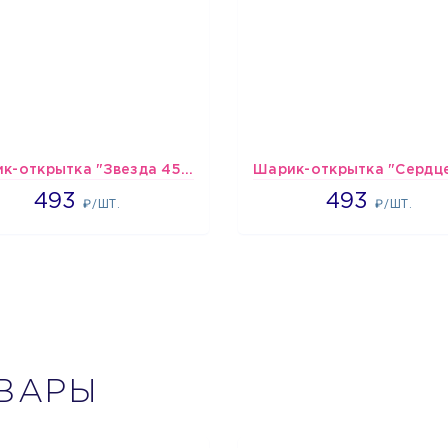
Шарик-открытка "Звезда 45 см" №1
493
493
493
493
₽/ШТ.
₽/ШТ.
ВАРЫ