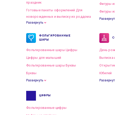
праздник
Фигуры и
Готовые пакеты оформлений Для
Фигуры и
новорожденных и выписку из роддома
Развернут
Развернуть
Готовые пакеты оформлений на Свадьбу
ФОЛЬГИРОВАННЫЕ
С
ШАРЫ
Фольгированные шары Цифры
День рож
Цифры для малышей
Выписка 
Фольгированные шары Буквы
Открытие
Буквы
Юбилей
Развернуть
Развернут
ЦИФРЫ
Фольгированные цифры