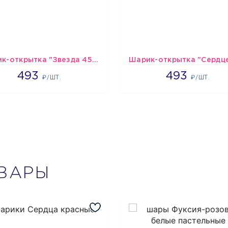
Шарик-открытка "Звезда 45 см" №1
493
493
493
493
₽/ШТ.
₽/ШТ.
ВАРЫ