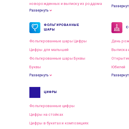
новорожденных и выписку из роддома
Развернут
Развернуть
Готовые пакеты оформлений на Свадьбу
ФОЛЬГИРОВАННЫЕ
С
ШАРЫ
Фольгированные шары Цифры
День рож
Цифры для малышей
Выписка 
Фольгированные шары Буквы
Открытие
Буквы
Юбилей
Развернуть
Развернут
ЦИФРЫ
Фольгированные цифры
Цифры на стойках
Цифры в букетах и композициях