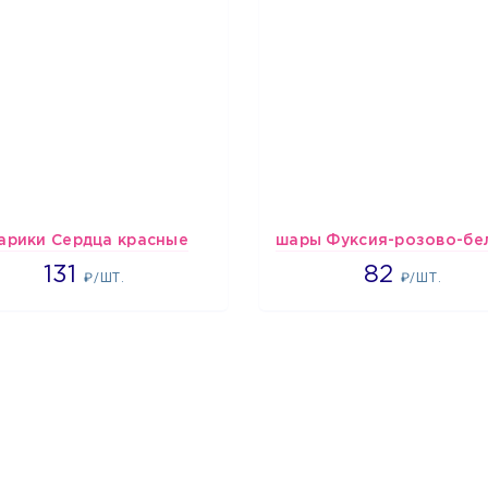
арики Сердца красные
2660
1637
131
82
₽/ШТ.
₽/ШТ.