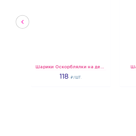
Шарики Оскорблялки на день рождения для девушки
Ш
1766
118
₽/ШТ.
1