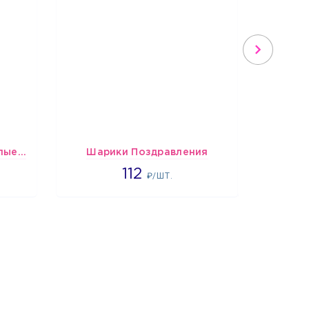
шары Фуксия-розово-белые пастельные
Шарики Поздравления
1718
112
₽/ШТ.