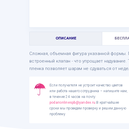
ОПИСАНИЕ
БЕСПЛ
Сложная, объемная фигура указанной формы. П
встроенный клапан - что упрощает надувание.
пленка позволяет шарам не сдуваться от неде
Если получателя не устроит качество цветов
или работа нашего сотрудника – напишите нам,
в течение 24 часов на почту:
podarionlinespb@yandex.ru
.В кратчайшие
сроки мы проведем проверку и решим данную
проблему