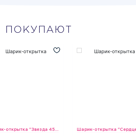
М
ПОКУПАЮТ
Шарик-открытка "Звезда 45 см" №1
493
493