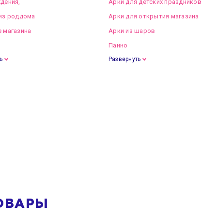
дения,
Арки для детских праздников
из роддома
Арки для открытия магазина
 магазина
Арки из шаров
Панно
ь
Развернуть
ОВАРЫ