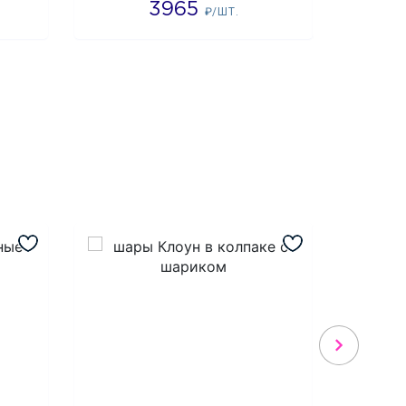
3965
2
₽/ШТ.