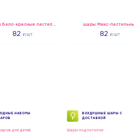
шары Бело-красные пастельные
шары Микс-пастельн
1637
1637
82
82
₽/ШТ.
₽/ШТ.
ОДНЫЕ НАБОРЫ
ВОЗДУШНЫЕ ШАРЫ С
АРОВ
ДОСТАВКОЙ
аров для детей
Шары под потолок