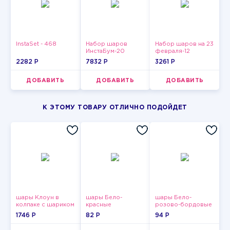
InstaSet - 468
Набор шаров
Набор шаров на 23
ИнстаБум-20
февраля-12
2282 P
7832 P
3261 P
ДОБАВИТЬ
ДОБАВИТЬ
ДОБАВИТЬ
К ЭТОМУ ТОВАРУ ОТЛИЧНО ПОДОЙДЕТ
шары Клоун в
шары Бело-
шары Бело-
колпаке с шариком
красные
розово-бордовые
пастельные
металлик
1746 P
82 P
94 P