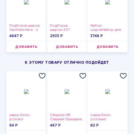
Подборка шаров
Подборка
Набор
SaintValentine - 2
шаров-307
шаровНабор для
мужчин-3
4647 P
2935 P
3746 P
ДОБАВИТЬ
ДОБАВИТЬ
ДОБАВИТЬ
К ЭТОМУ ТОВАРУ ОТЛИЧНО ПОДОЙДЕТ
шары Бело-
Спираль HB
шары Бело-
розово-
Сладкий Праздник,
розовые
фиолетово-
12 шт.
пастельные
94 P
467 P
82 P
бордово-золотые
металлик