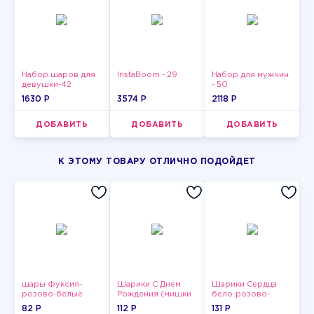
Набор шаров для
InstaBoom - 29
Набор для мужчин
девушки-42
- 50
1630 P
3574 P
2118 P
ДОБАВИТЬ
ДОБАВИТЬ
ДОБАВИТЬ
К ЭТОМУ ТОВАРУ ОТЛИЧНО ПОДОЙДЕТ
шары Фуксия-
Шарики С Днем
Шарики Сердца
розово-белые
Рождения (мишки
бело-розово-
пастельные
и тортики)
красные
82 P
112 P
131 P