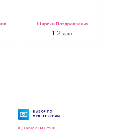
Шарики Сердца бело-розово-красные
Шарики Поздравления
шары 
1718
112
₽/ШТ.
ВЫБОР ПО
МУЛЬТГЕРОЯМ
ЩЕНЯЧИЙ ПАТРУЛЬ