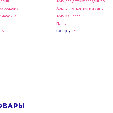
дения,
Арки для детских праздников
из роддома
Арки для открытия магазина
 магазина
Арки из шаров
Панно
ь
Развернуть
ОВАРЫ