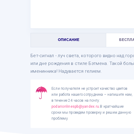
ОПИСАНИЕ
БЕСПЛ
Бет-сигнал - луч света, которого видно над г
или дне рождения в стиле Бэтмена. Такой бол
именинника! Надувается гелием.
Если получателя не устроит качество цветов
или работа нашего сотрудника – напишите нам,
в течение 24 часов на почту:
podarionlinespb@yandex.ru
.В кратчайшие
сроки мы проведем проверку и решим данную
проблему