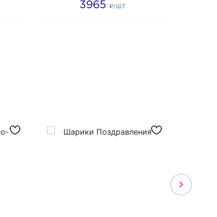
3965
2
₽/ШТ.